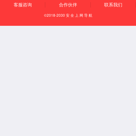
深度解析：谷物爆珠芝士爆珠生产设备的正确使用方法全攻略
定期维护是确保果汁爆爆珠生产线持续高效运行的关键
定期维护谷物爆珠芝士爆珠生产设备可为生产提供稳定的保障
及时发现并解决果汁爆爆珠生产线故障可帮助保持稳定运行
果汁爆爆珠生产线可72小时不间断的运行
超高压杀菌机在鲜啤保鲜中的应用与技术优势
详细介绍
产
品
品
其他品牌
芝士谷物爆爆珠生产设备
牌
别